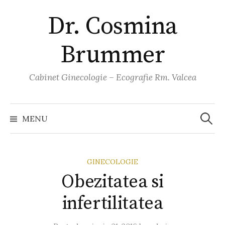
Skip
Dr. Cosmina
to
content
Brummer
Cabinet Ginecologie – Ecografie Rm. Valcea
Caută
după:
MENU
GINECOLOGIE
Obezitatea si
infertilitatea